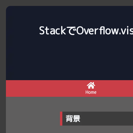
StackでOverfl
Home
背景